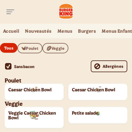
Aller au contenu principal
Accueil
Nouveautés
Menus
Burgers
Menus Enfant
Tous
Poulet
Veggie
Allergènes
Sans bacon
Poulet
Caesar Chicken Bowl
Caesar Chicken Bowl
Veggie
Veggie Caesar Chicken
Petite salade
Bowl