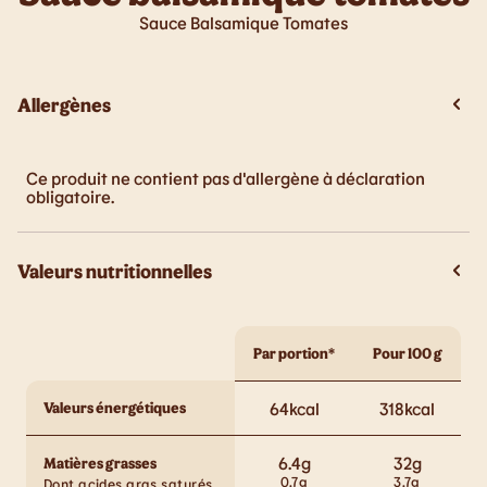
Sauce Balsamique Tomates
Allergènes
Ce produit ne contient pas d'allergène à déclaration
obligatoire.
Valeurs nutritionnelles
Par portion*
Pour 100 g
Valeurs énergétiques
64
kcal
318
kcal
6.4
g
32
g
Matières grasses
0.7
g
3.7
g
Dont acides gras saturés