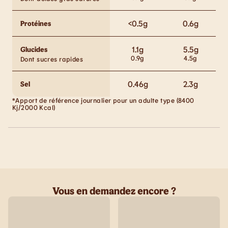
<0.5
g
0.6
g
Protéines
1.1
g
5.5
g
Glucides
0.9
g
4.5
g
Dont sucres rapides
0.46
g
2.3
g
Sel
*Apport de référence journalier pour un adulte type (8400
Kj/2000 Kcal)
Vous en demandez encore ?