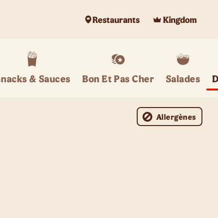
Restaurants
Kingdom
Snacks & Sauces
Bon Et Pas Cher
Salades
D
Allergènes