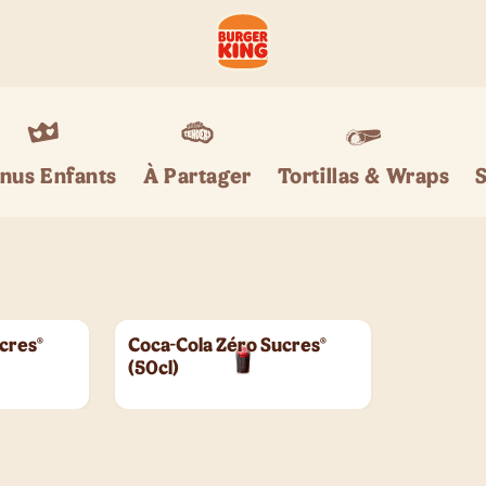
nus Enfants
Tortillas & Wraps
À Partager
cres®
Coca-Cola Zéro Sucres®
(50cl)