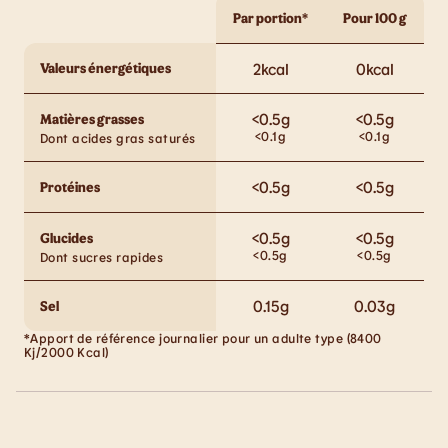
Par portion*
Pour 100 g
Valeurs énergétiques
2
kcal
0
kcal
<0.5
g
<0.5
g
Matières grasses
<0.1
g
<0.1
g
Dont acides gras saturés
<0.5
g
<0.5
g
Protéines
<0.5
g
<0.5
g
Glucides
<0.5
g
<0.5
g
Dont sucres rapides
0.15
g
0.03
g
Sel
*Apport de référence journalier pour un adulte type (8400
Kj/2000 Kcal)