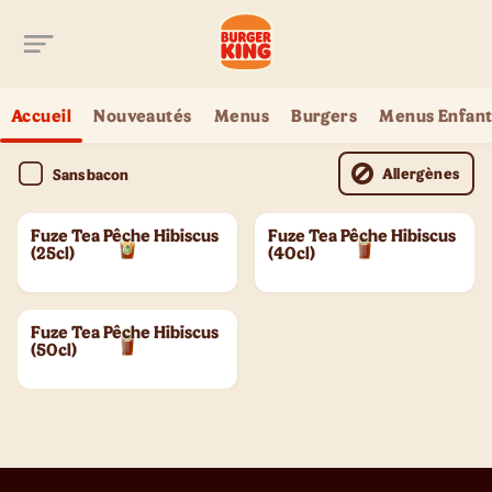
Aller au contenu principal
Accueil
Nouveautés
Menus
Burgers
Menus Enfant
Allergènes
Sans bacon
Fuze Tea Pêche Hibiscus
Fuze Tea Pêche Hibiscus
(25cl)
(40cl)
Fuze Tea Pêche Hibiscus
(50cl)