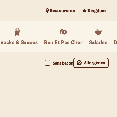
Restaurants
Kingdom
Snacks & Sauces
Bon Et Pas Cher
Salades
D
Allergènes
Sans bacon