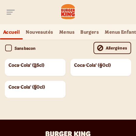
Aller au contenu principal
Accueil
Nouveautés
Menus
Burgers
Menus Enfant
Allergènes
Sans bacon
Coca-Cola® (25cl)
Coca-Cola® (40cl)
Coca-Cola® (50cl)