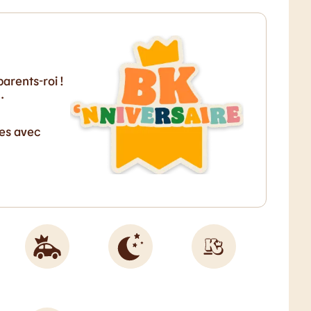
arents-roi !
…
ves avec