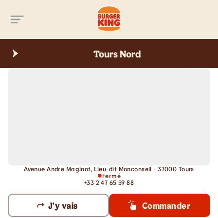
Aller au contenu principal
Tours Nord
Avenue Andre Maginot, Lieu-dit Monconseil - 37000 Tours
Fermé
+33 2 47 65 59 88
J'y vais
Commander