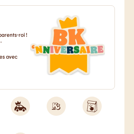
arents-roi !
…
ves avec