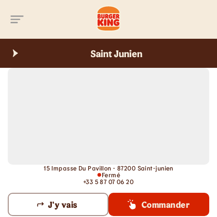
Aller au contenu principal
Saint Junien
15 Impasse Du Pavillon - 87200 Saint-junien
Fermé
+33 5 87 07 06 20
J'y vais
Commander