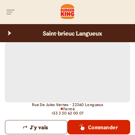
Aller au contenu principal
Saint-brieuc Langueux
Rue De Jules Vernes - 22360 Langueux
Fermé
+33 2 30 62 00 07
J'y vais
Commander