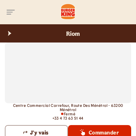
Aller au contenu principal
Riom
Centre Commercial Carrefour, Route Des Ménétrol - 63200
Ménétrol
Fermé
+33 4 73 63 51 44
J'y vais
Commander