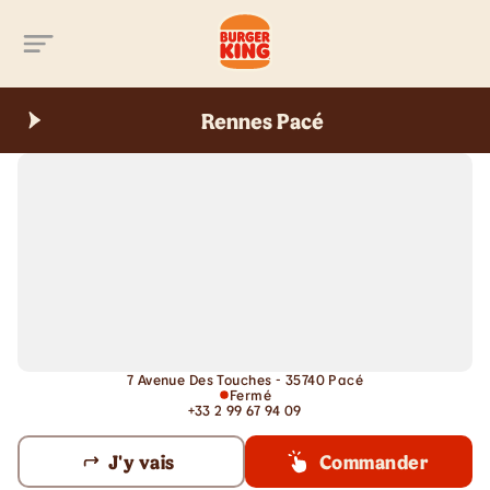
Aller au contenu principal
Rennes Pacé
7 Avenue Des Touches - 35740 Pacé
Fermé
+33 2 99 67 94 09
J'y vais
Commander