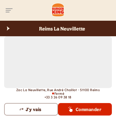
Aller au contenu principal
Reims La Neuvillette
Zac La Neuvillette, Rue André Chaillot - 51100 Reims
Fermé
+33 3 26 09 38 18
J'y vais
Commander