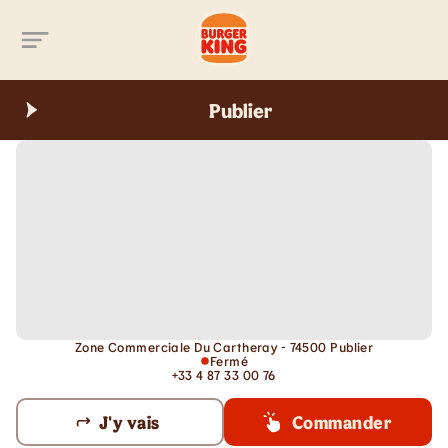
Aller au contenu principal
Publier
Zone Commerciale Du Cartheray - 74500 Publier
Fermé
+33 4 87 33 00 76
J'y vais
Commander