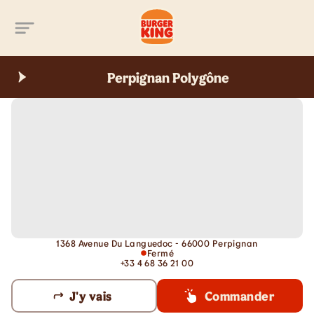
Aller au contenu principal
Perpignan Polygône
1368 Avenue Du Languedoc - 66000 Perpignan
Fermé
+33 4 68 36 21 00
J'y vais
Commander