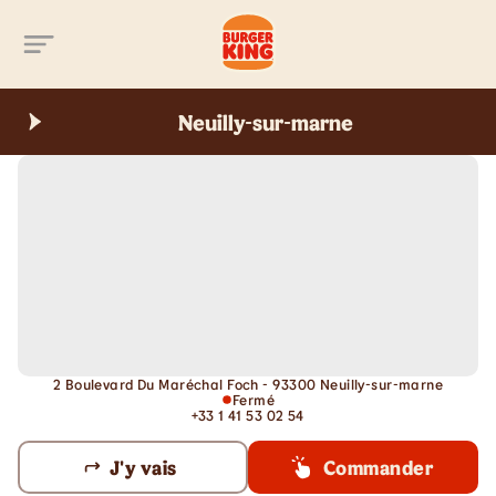
Aller au contenu principal
Neuilly-sur-marne
2 Boulevard Du Maréchal Foch - 93300 Neuilly-sur-marne
Fermé
+33 1 41 53 02 54
J'y vais
Commander