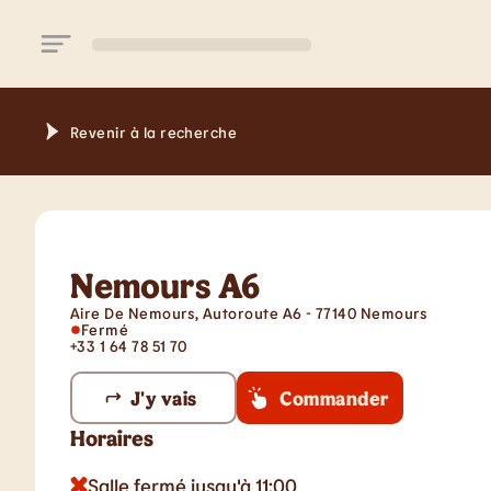
Aller au contenu principal
Revenir à la recherche
Nemours A6
Aire De Nemours, Autoroute A6 - 77140 Nemours
Fermé
+33 1 64 78 51 70
J'y vais
Commander
Horaires
Salle fermé jusqu'à 11:00