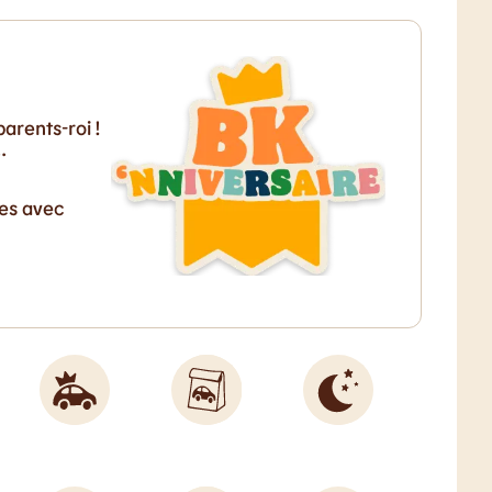
arents-roi !
…
ves avec