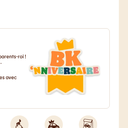
arents-roi !
…
ves avec