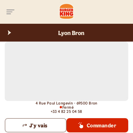
Aller au contenu principal
Lyon Bron
4 Rue Paul Langevin - 69500 Bron
Fermé
+33 4 82 25 04 58
J'y vais
Commander