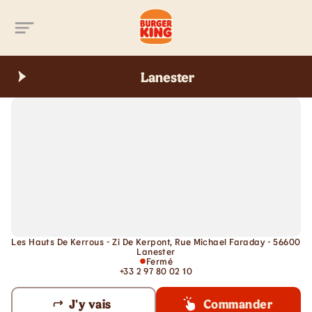
Aller au contenu principal
Lanester
Les Hauts De Kerrous - Zi De Kerpont, Rue Michael Faraday - 56600
Lanester
Fermé
+33 2 97 80 02 10
J'y vais
Commander