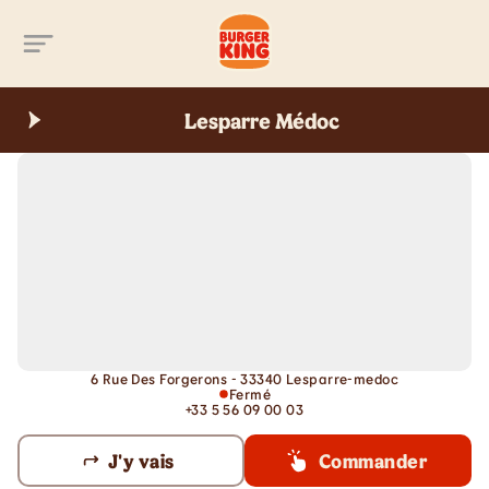
Aller au contenu principal
Lesparre Médoc
6 Rue Des Forgerons - 33340 Lesparre-medoc
Fermé
+33 5 56 09 00 03
J'y vais
Commander