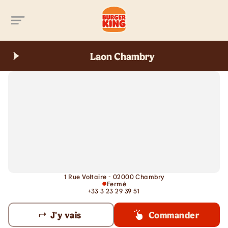
Aller au contenu principal
Laon Chambry
1 Rue Voltaire - 02000 Chambry
Fermé
+33 3 23 29 39 51
J'y vais
Commander