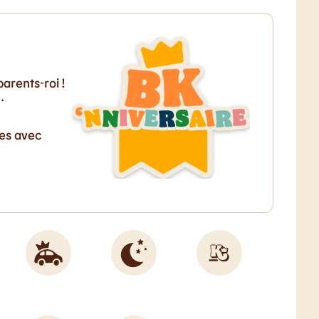
arents-roi !
…
ves avec