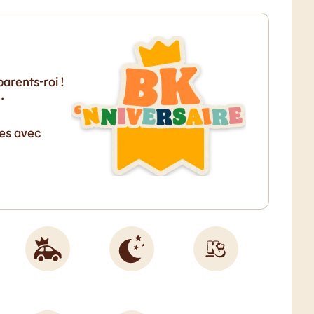
arents-roi !
…
ves avec