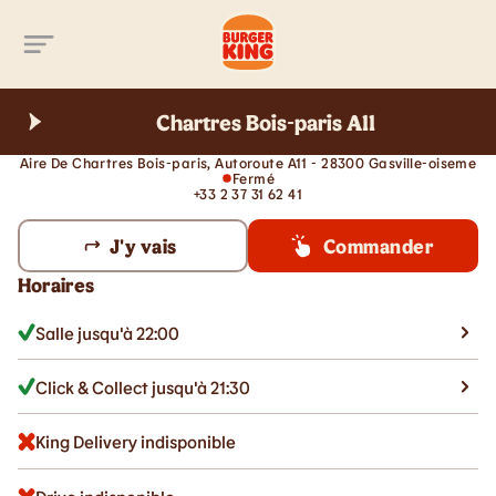
Aller au contenu principal
Chartres Bois-paris A11
Aire De Chartres Bois-paris, Autoroute A11 - 28300 Gasville-oiseme
Fermé
+33 2 37 31 62 41
J'y vais
Commander
Horaires
Salle jusqu'à 22:00
Click & Collect jusqu'à 21:30
King Delivery indisponible