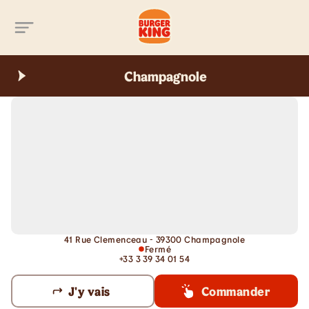
Aller au contenu principal
Champagnole
41 Rue Clemenceau - 39300 Champagnole
Fermé
+33 3 39 34 01 54
J'y vais
Commander