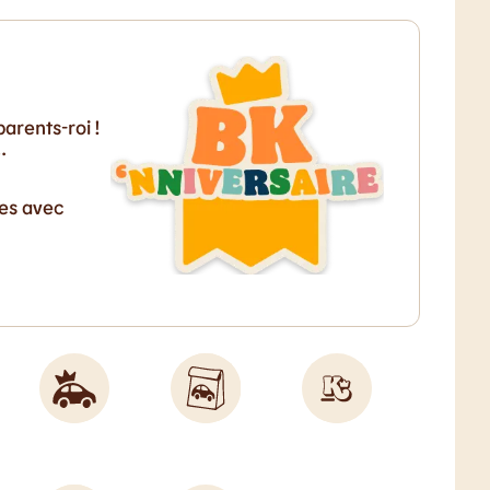
arents-roi !
…
ves avec