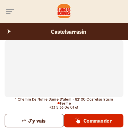
Aller au contenu principal
Castelsarrasin
1 Chemin De Notre Dame D'alem - 82100 Castelsarrasin
Fermé
+33 5 36 06 01 61
J'y vais
Commander