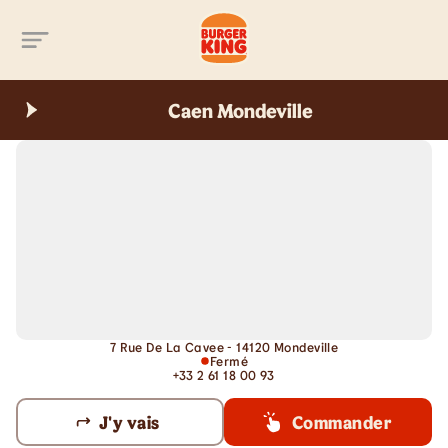
Aller au contenu principal
Caen Mondeville
7 Rue De La Cavee - 14120 Mondeville
Fermé
+33 2 61 18 00 93
J'y vais
Commander