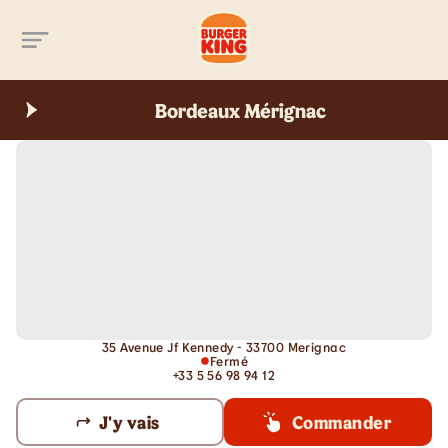
Aller au contenu principal
Bordeaux Mérignac
35 Avenue Jf Kennedy - 33700 Merignac
Fermé
+33 5 56 98 94 12
J'y vais
Commander