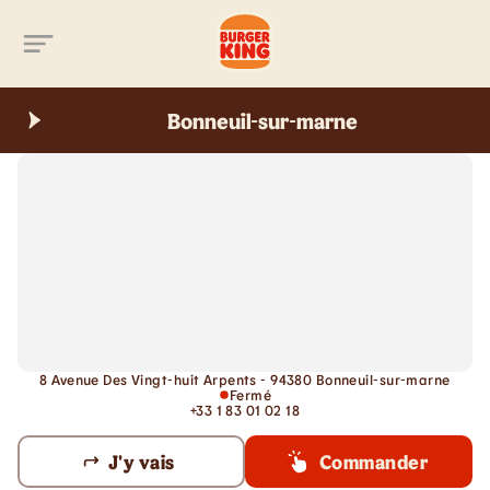
Aller au contenu principal
Bonneuil-sur-marne
8 Avenue Des Vingt-huit Arpents - 94380 Bonneuil-sur-marne
Fermé
+33 1 83 01 02 18
J'y vais
Commander