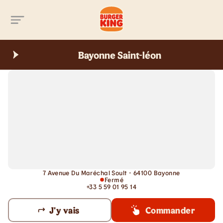
Aller au contenu principal
Bayonne Saint-léon
7 Avenue Du Maréchal Soult - 64100 Bayonne
Fermé
+33 5 59 01 95 14
J'y vais
Commander