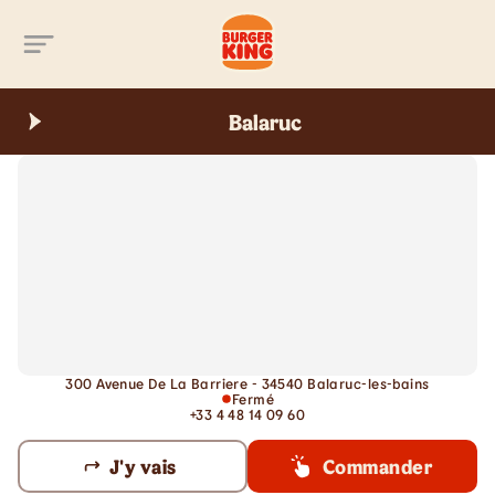
Aller au contenu principal
Balaruc
300 Avenue De La Barriere - 34540 Balaruc-les-bains
Fermé
+33 4 48 14 09 60
J'y vais
Commander