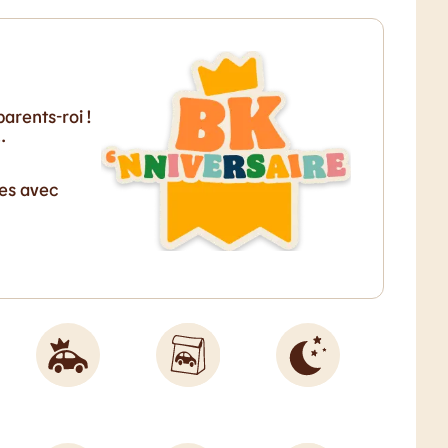
arents-roi !
…
ves avec