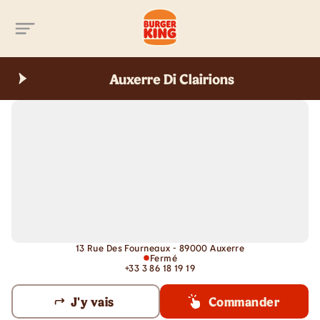
Aller au contenu principal
Auxerre Di Clairions
13 Rue Des Fourneaux - 89000 Auxerre
Fermé
+33 3 86 18 19 19
J'y vais
Commander