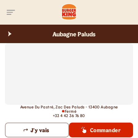
Aller au contenu principal
Aubagne Paluds
Avenue Du Pastré, Zac Des Paluds - 13400 Aubagne
Fermé
+33 4 42 36 76 80
J'y vais
Commander