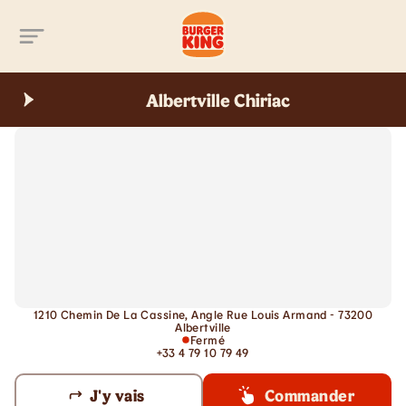
Aller au contenu principal
Albertville Chiriac
1210 Chemin De La Cassine, Angle Rue Louis Armand - 73200
Albertville
Fermé
+33 4 79 10 79 49
J'y vais
Commander