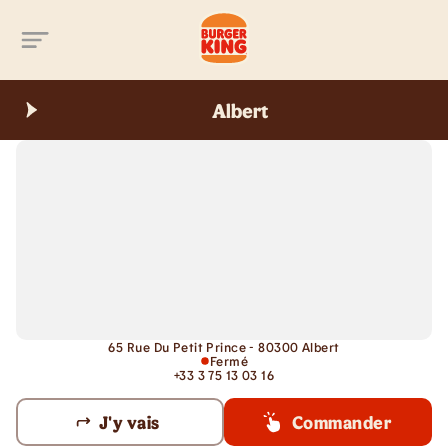
Aller au contenu principal
Albert
65 Rue Du Petit Prince - 80300 Albert
Fermé
+33 3 75 13 03 16
J'y vais
Commander