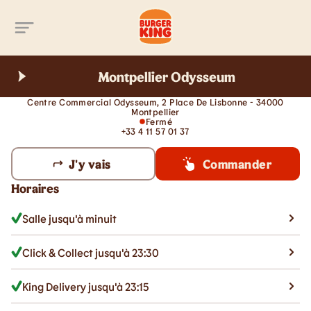
Aller au contenu principal
Montpellier Odysseum
Centre Commercial Odysseum, 2 Place De Lisbonne - 34000
Montpellier
Fermé
+33 4 11 57 01 37
J'y vais
Commander
Horaires
Salle jusqu'à minuit
Click & Collect jusqu'à 23:30
King Delivery jusqu'à 23:15