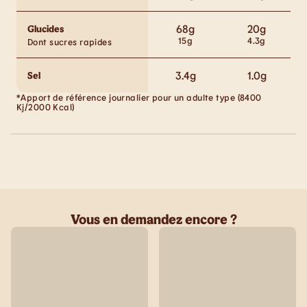
68
g
20
g
Glucides
15
g
4.3
g
Dont sucres rapides
3.4
g
1.0
g
Sel
*Apport de référence journalier pour un adulte type (8400
Kj/2000 Kcal)
Vous en demandez encore ?