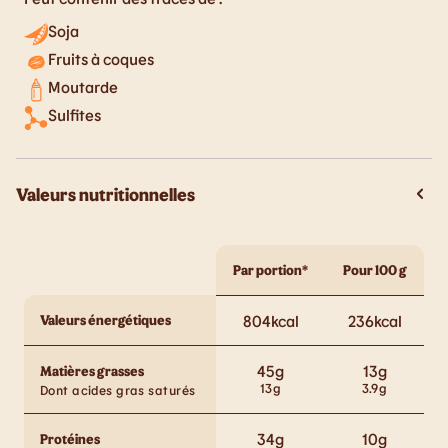
Soja
Fruits à coques
Moutarde
Sulfites
Valeurs nutritionnelles
Par portion*
Pour 100 g
Valeurs énergétiques
804
kcal
236
kcal
45
g
13
g
Matières grasses
13
g
3.9
g
Dont acides gras saturés
34
g
10
g
Protéines