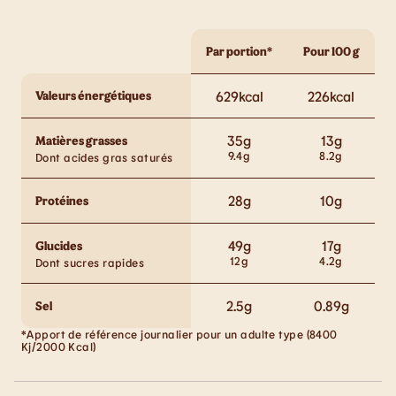
Par portion*
Pour 100 g
Valeurs énergétiques
629
kcal
226
kcal
35
g
13
g
Matières grasses
9.4
g
8.2
g
Dont acides gras saturés
28
g
10
g
Protéines
49
g
17
g
Glucides
12
g
4.2
g
Dont sucres rapides
2.5
g
0.89
g
Sel
*Apport de référence journalier pour un adulte type (8400
Kj/2000 Kcal)