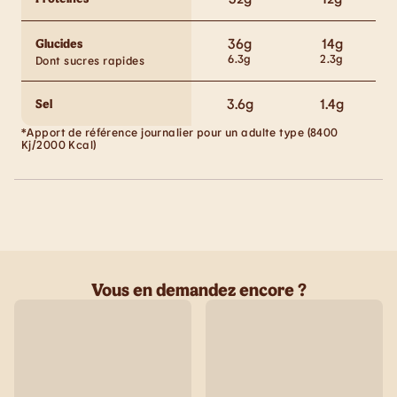
36
g
14
g
Glucides
6.3
g
2.3
g
Dont sucres rapides
3.6
g
1.4
g
Sel
*Apport de référence journalier pour un adulte type (8400
Kj/2000 Kcal)
Vous en demandez encore ?