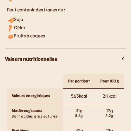
Peut contenir des traces de :
Soja
Céleri
Fruits à coques
Valeurs nutritionnelles
Par portion*
Pour 100 g
Valeurs énergétiques
563
kcal
211
kcal
31
g
12
g
Matières grasses
8.6
g
3.2
g
Dont acides gras saturés
32
g
12
g
Protéines