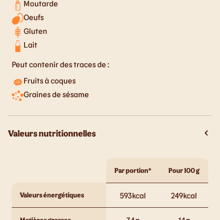
Moutarde
Oeufs
Gluten
Lait
Peut contenir des traces de :
Fruits à coques
Graines de sésame
Valeurs nutritionnelles
Par portion*
Pour 100 g
Valeurs énergétiques
593
kcal
249
kcal
34
g
14
g
Matières grasses