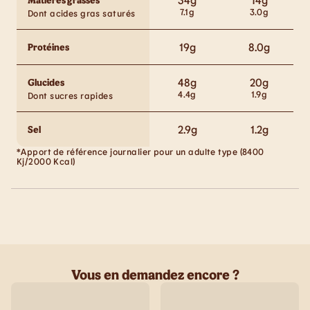
7.1
g
3.0
g
Dont acides gras saturés
19
g
8.0
g
Protéines
48
g
20
g
Glucides
4.4
g
1.9
g
Dont sucres rapides
2.9
g
1.2
g
Sel
*Apport de référence journalier pour un adulte type (8400
Kj/2000 Kcal)
Vous en demandez encore ?