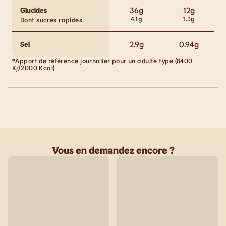
36
g
12
g
Glucides
4.1
g
1.3
g
Dont sucres rapides
2.9
g
0.94
g
Sel
*Apport de référence journalier pour un adulte type (8400
Kj/2000 Kcal)
Vous en demandez encore ?