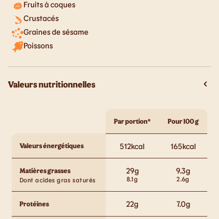
Fruits à coques
Crustacés
Graines de sésame
Poissons
Valeurs nutritionnelles
Par portion*
Pour 100 g
Valeurs énergétiques
512
kcal
165
kcal
29
g
9.3
g
Matières grasses
8.1
g
2.6
g
Dont acides gras saturés
22
g
7.0
g
Protéines