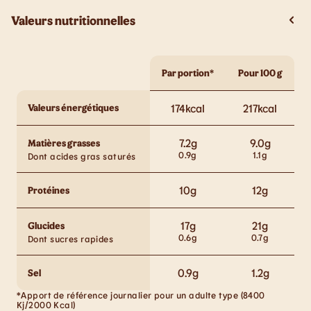
Valeurs nutritionnelles
Par portion*
Pour 100 g
Valeurs énergétiques
174
kcal
217
kcal
7.2
g
9.0
g
Matières grasses
0.9
g
1.1
g
Dont acides gras saturés
10
g
12
g
Protéines
17
g
21
g
Glucides
0.6
g
0.7
g
Dont sucres rapides
0.9
g
1.2
g
Sel
*Apport de référence journalier pour un adulte type (8400
Kj/2000 Kcal)