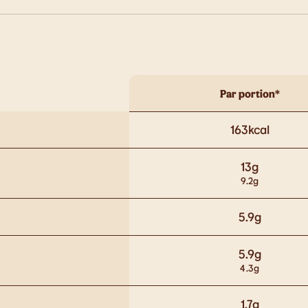
Par portion*
163
kcal
13
g
9.2
g
5.9
g
5.9
g
4.3
g
1.7
g