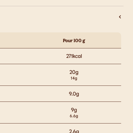
Pour 100 g
271
kcal
20
g
14
g
9.0
g
9
g
6.6
g
2.6
g