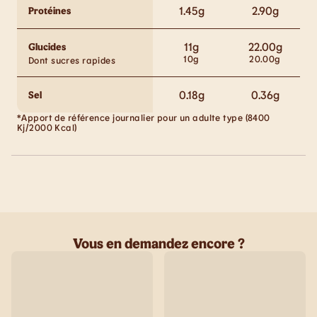
1.45
g
2.90
g
Protéines
11
g
22.00
g
Glucides
10
g
20.00
g
Dont sucres rapides
0.18
g
0.36
g
Sel
*Apport de référence journalier pour un adulte type (8400
Kj/2000 Kcal)
Vous en demandez encore ?