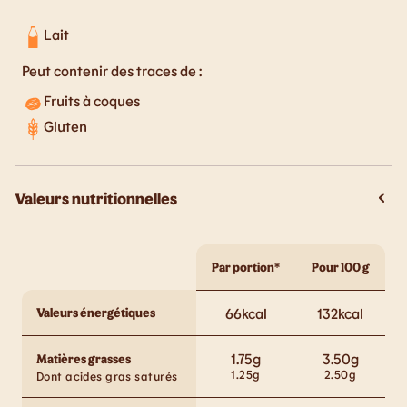
Lait
Peut contenir des traces de :
Fruits à coques
Gluten
Valeurs nutritionnelles
Par portion*
Pour 100 g
Valeurs énergétiques
66
kcal
132
kcal
1.75
g
3.50
g
Matières grasses
1.25
g
2.50
g
Dont acides gras saturés